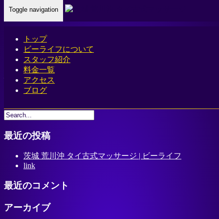
Toggle navigation
Home
-
心と体…
トップ
ビーライフについて
スタッフ紹介
料金一覧
心と体に幸運を。伝統とリラクゼーションが融合した究極の
アクセス
ブログ
癒しをご体験ください。
最近の投稿
茨城 荒川沖 タイ古式マッサージ | ビーライフ
link
最近のコメント
アーカイブ