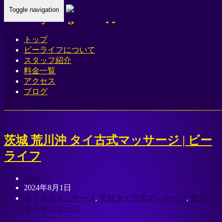
Toggle navigation
Monthly Blogs for 8月 2024
トップ
Home
-
Blogs for 8月, 2024
ビーライフについて
スタッフ紹介
料金一覧
アクセス
ブログ
茨城 荒川沖 タイ古式マッサージ | ビー
ライフ
belife
2024年8月1日
タイ古式マッサージ
,
茨城タイ古式マッサージ
,
荒川沖
タイマッサージ